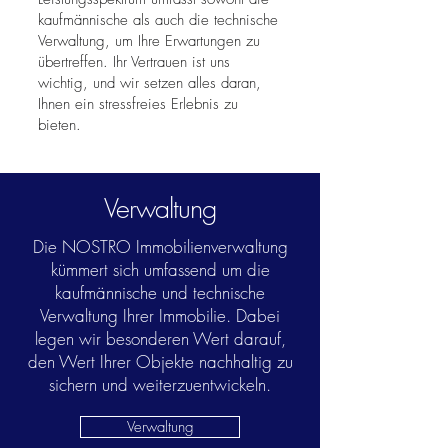
kaufmännische als auch die technische
Verwaltung, um Ihre Erwartungen zu
übertreffen. Ihr Vertrauen ist uns
wichtig, und wir setzen alles daran,
Ihnen ein stressfreies Erlebnis zu
bieten.
Verwaltung
Die NOSTRO Immobilienverwaltung
kümmert sich umfassend um die
kaufmännische und technische
Verwaltung Ihrer Immobilie. Dabei
legen wir besonderen Wert darauf,
den Wert Ihrer Objekte nachhaltig zu
sichern und weiterzuentwickeln.
Verwaltung