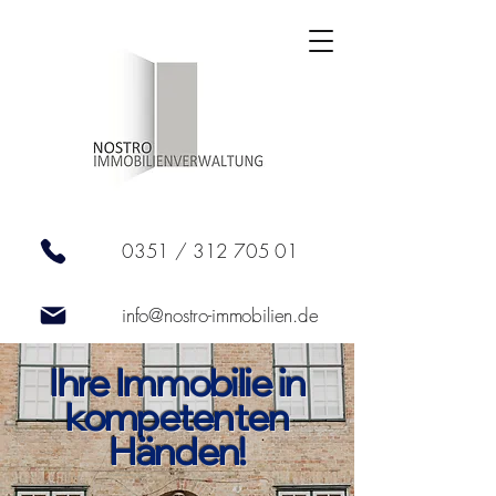
0351 /
312 705 01
info@nostro-immobilien.de
Ihre Immobilie in
kompetent
en
Händen!